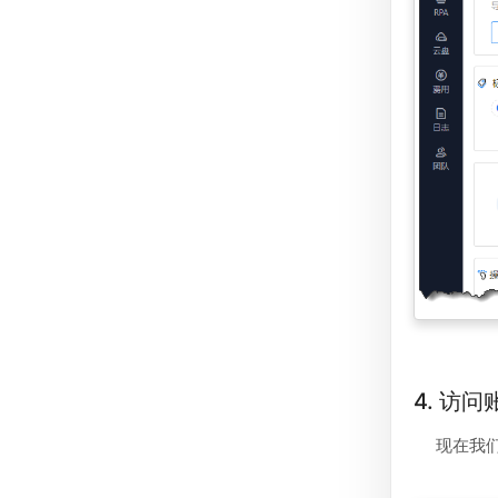
4. 访
现在我