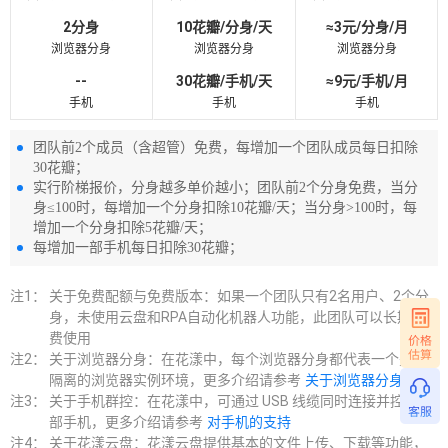
2分身
10花瓣/分身/天
≈3元/分身/月
浏览器分身
浏览器分身
浏览器分身
--
30花瓣/手机/天
≈9元/手机/月
手机
手机
手机
团队前2个成员（含超管）免费，每增加一个团队成员每日扣除
30花瓣；
实行阶梯报价，分身越多单价越小；团队前2个分身免费，当分
身≤100时，每增加一个分身扣除10花瓣/天；当分身>100时，每
增加一个分身扣除5花瓣/天；
每增加一部手机每日扣除30花瓣；
注1：
关于免费配额与免费版本：如果一个团队只有2名用户、2个分
身，未使用云盘和RPA自动化机器人功能，此团队可以长期免
费使用
注2：
关于浏览器分身：在花漾中，每个浏览器分身都代表一个完全
隔离的浏览器实例环境，更多介绍请参考
关于浏览器分身
注3：
关于手机群控：在花漾中，可通过 USB 线缆同时连接并控制多
部手机，更多介绍请参考
对手机的支持
注4：
关于花漾云盘：花漾云盘提供基本的文件上传、下载等功能，