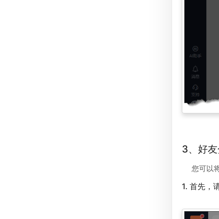
3、好
您可以
1. 首先