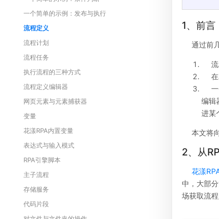
一个简单的示例：发布与执行
1、前言
流程定义
流程计划
通过前
流程任务
流
执行流程的三种方式
在
流程定义编辑器
一
编辑
网页元素与元素捕获器
进某
变量
花漾RPA内置变量
本文将
表达式与输入模式
2、从R
RPA引擎脚本
花漾RP
主子流程
中，大部分
存储服务
场获取流程
代码片段
对文件与文件夹的操作