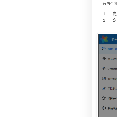
有两个
定
定