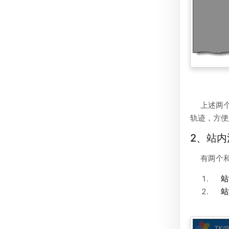
上述两
轨迹，方便
2、站
有两个
站
站