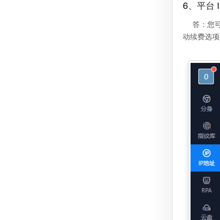
6、平台
答：您
动续费选项