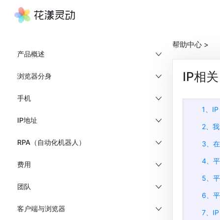
帮助中心
>
产品概述
IP相关
浏览器分身
手机
1、
IP地址
2、我
RPA（自动化机器人）
3、在
4、
费用
5、平
团队
6、平
客户端与浏览器
7、