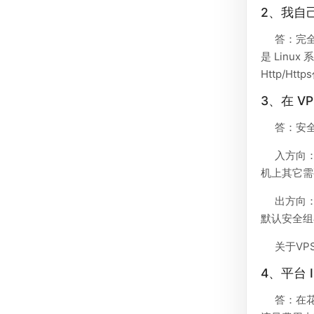
2、我自己
答：完全
是 Linu
Http/H
3、在 V
答：安全
入方向
机上其它需
出方向
默认安全组
关于V
4、平台
答：在