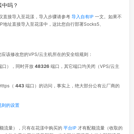
花漾中吗？
H 协议直接导入至花漾，导入步骤请参考
导入自有IP
一文。如果不
IP地址直接导入至花漾中，这比您自行部署Socks5、
？
您应该修改您的VPS/云主机所在的安全组规则：
端口），同时开放
48326
端口，其它端口均关闭（VPS/云主
ttps（
443
端口）的访问，事实上，绝大部分公有云厂商的
规则的设置
额流量），只有在花漾中购买的
平台IP
才有配额流量（收取的