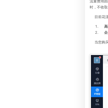
流量费用由
时，不收取
目前花
高
企
当您购