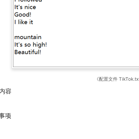
《配置文件 TikTok.t
内容
事项