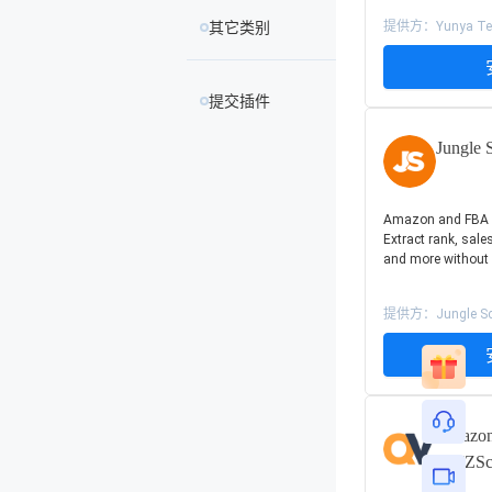
其它类别
提供方：Yunya Tec
提交插件
Jungle 
Amazon and FBA p
Extract rank, sal
and more without 
提供方：Jungle Sc
Amazon
AMZSc