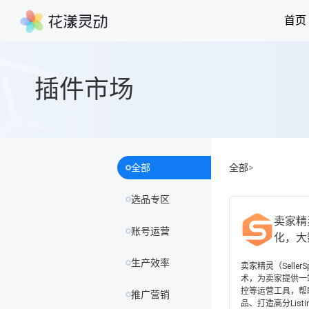
首页
插件市场
全部
全部
>
选品专区
卖家精
账号运营
化，大
生产效率
卖家精灵（Selle
术，为卖家提供一
控等运营工具，帮
推广营销
品、打造高分Listi