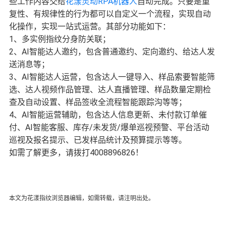
些工作内容交给
花漾灵动RPA机器人
自动完成。只要是重
复性、有规律性的行为都可以自定义一个流程，实现自动
化操作，实现一站式运营。其部分功能如下：
1、多实例指纹分身防关联；
2、AI智能达人邀约，包含普通邀约、定向邀约、给达人发
送消息等；
3、AI智能达人运营，包含达人一键导入、样品索要智能筛
选、达人视频作品管理、达人直播管理、样品数量定期检
查及自动设置、样品签收全流程智能跟踪沟等等；
4、AI智能运营辅助，包含达人信息更新、未付款订单催
付、AI智能客服、库存/未发货/爆单巡视预警、平台活动
巡视及报名提示、已发样品统计及预算提示等等。
如需了解更多，请拨打4008896826！
本文为花漾指纹浏览器编辑，如需转载，请注明出处。